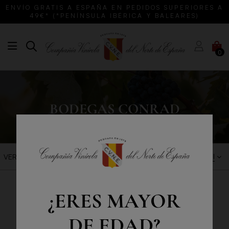
ENVÍO GRATIS A ESPAÑA EN PEDIDOS SUPERIORES A
49€* (*PENÍNSULA IBÉRICA Y BALEARES)
0
BODEGAS CONRAD
LOS MÁS VENDIDO
VER FILTROS
¿ERES MAYOR
DE EDAD?