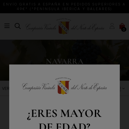
ENVÍO GRATIS A ESPAÑA EN PEDIDOS SUPERIORES A
49€* (*PENÍNSULA IBÉRICA Y BALEARES)
0
NAVARRA
LOS MÁS VENDIDO
VER FILTROS
¿ERES MAYOR
DE EDAD?