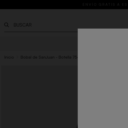
ENVÍO GRATIS A ES
VINOS
RE
Inicio
Bobal de SanJuan - Botella 75cl