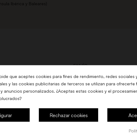
nsula Ibérica y Baleares)
ENVÍO
AVISO LEGAL
 pide que aceptes cookies para fines de rendimiento, redes sociales 
les y las cookies publicitarias de terceros se utilizan para ofrecerte
TÉRMINOS Y CONDICIONES
COMPRA
 y anuncios personalizados. ¿Aceptas estas cookies y el procesamie
volucrados?
POLITICA DE COOKIES
MILIA
POLÍTICA DE PRIVACIDAD
igurar
Rechazar cookies
Ace
Polí