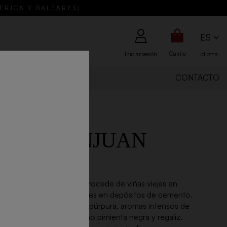
BÉRICA Y BALEARES)
ES
Carrito
Iniciar sesión
Idioma
IENES SOMOS
CONTACTO
L DE SANJUAN
75cl - 2025
uan Tinto, 100% Bobal, procede de viñas viejas en
tado y madurado 10 meses en depósitos de cemento.
r rojo granate con ribete púrpura, aromas intensos de
sa, violetas y especias como pimienta negra y regaliz.