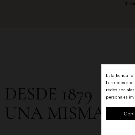
(Pení
Esta tienda te
Las redes socia
DESDE 1879
redes sociales
personales in
UNA MISMA FA
Conf