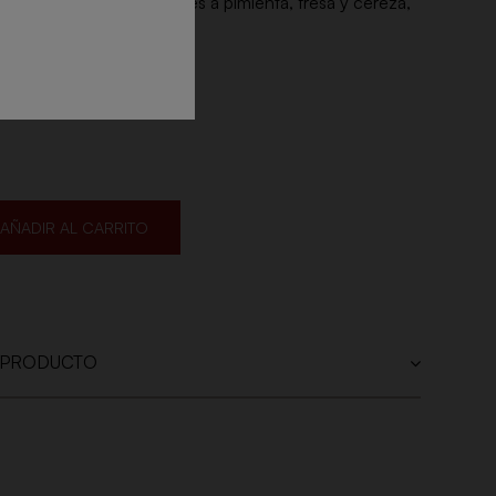
ante y fresco, con sabores a pimienta, fresa y cereza,
 acidez y taninos pulidos.
acomo
AÑADIR AL CARRITO
 PRODUCTO