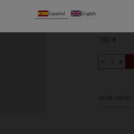
En boca, es eleg
equilibrado entre
Español
English
Marca:
Valsangi
7,50 €
DETALLES DEL