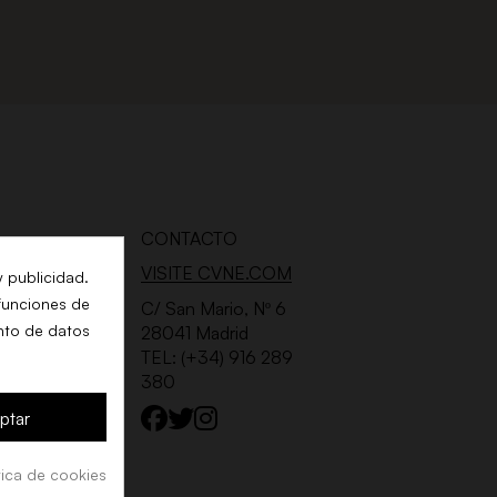
CONTACTO
VISITE CVNE.COM
y publicidad.
 funciones de
 DE
C/ San Mario, Nº 6
nto de datos
28041 Madrid
TEL: (+34) 916 289
380
ptar
tica de cookies