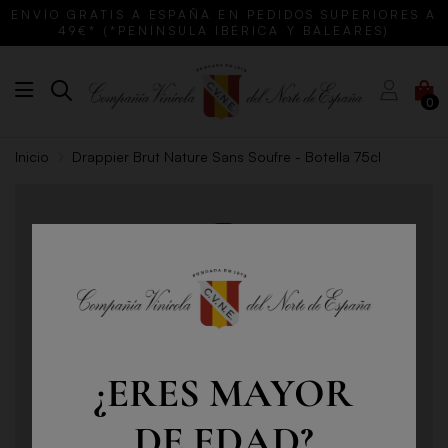
ENVÍO GRATIS A ESPAÑA EN PEDIDOS SUPERIORES A
49€* (*PENÍNSULA IBÉRICA Y BALEARES)
0
Inicio
Drappier Brut Nature Sans Soufre - Botella 75cl
¿ERES MAYOR
DE EDAD?