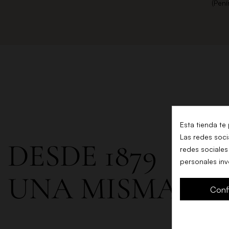
(Pení
Esta tienda te
Las redes socia
DESDE 1879
redes sociales
personales in
UNA MISMA FA
Conf