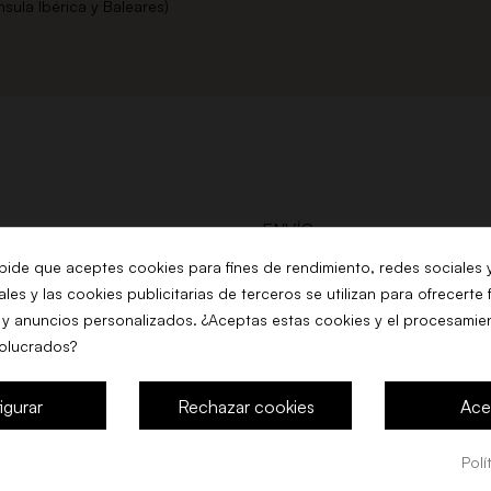
nsula Ibérica y Baleares)
ENVÍO
AVISO LEGAL
 pide que aceptes cookies para fines de rendimiento, redes sociales 
les y las cookies publicitarias de terceros se utilizan para ofrecerte
TÉRMINOS Y CONDICIONES
COMPRA
 y anuncios personalizados. ¿Aceptas estas cookies y el procesamie
volucrados?
POLITICA DE COOKIES
MILIA
POLÍTICA DE PRIVACIDAD
igurar
Rechazar cookies
Ace
Polí