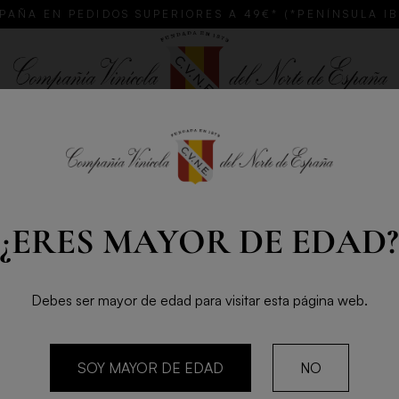
PAÑA EN PEDIDOS SUPERIORES A 49€* (*PENÍNSULA I
GALAR
PERSONALIZA TU CUNE
CLUB TOLOÑO
QU
Champagne
¿ERES MAYOR DE EDAD?
DRAP
NATU
Debes ser mayor de edad para visitar esta página web.
Botella 7
Drappier Brut Na
SOY MAYOR DE EDAD
NO
pureza, elaborad