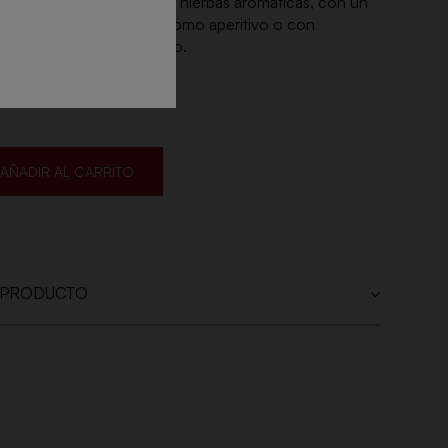
e frutos rojos, cítricos y hierbas aromáticas, con un
y una boca amplia. Ideal como aperitivo o con
is y queso de cabra fresco.
AÑADIR AL CARRITO
 PRODUCTO