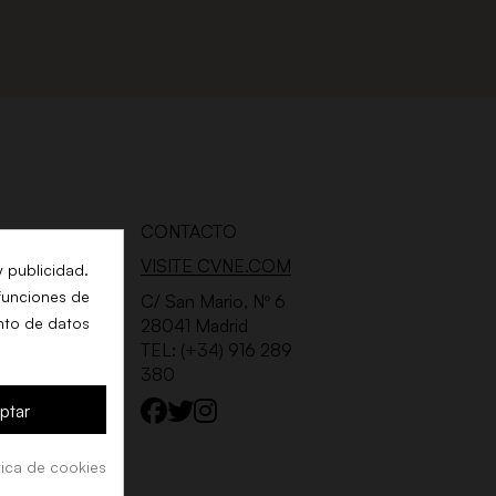
CONTACTO
VISITE CVNE.COM
y publicidad.
 funciones de
 DE
C/ San Mario, Nº 6
nto de datos
28041 Madrid
TEL: (+34) 916 289
380
ptar
tica de cookies