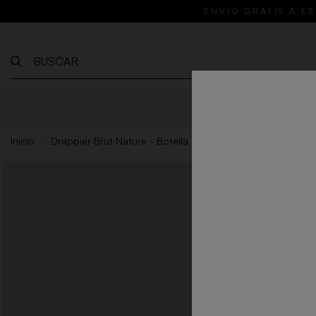
ENVÍO GRATIS A ES
VINOS
RE
Inicio
Drappier Brut Nature - Botella 75cl