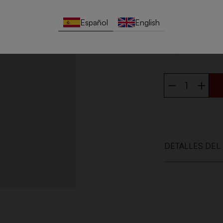
Presenta aromas d
final especiado 
Español
English
mariscos, sashim
44,50 €
DETALLES DEL