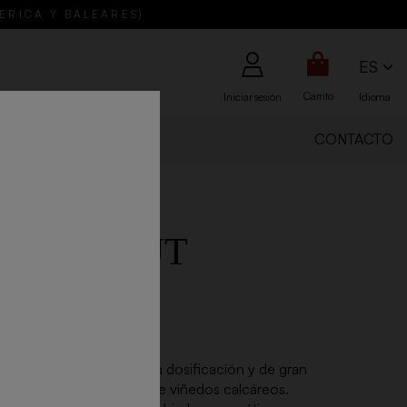
BÉRICA Y BALEARES)
ES
Carrito
Iniciar sesión
Idioma
IENES SOMOS
CONTACTO
PIER BRUT
RE
5cl
ture es un champagne sin dosificación y de gran
o 100% con Pinot Noir de viñedos calcáreos.