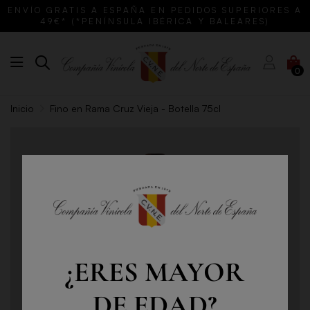
ENVÍO GRATIS A ESPAÑA EN PEDIDOS SUPERIORES A
49€* (*PENÍNSULA IBÉRICA Y BALEARES)
0
Inicio
Fino en Rama Cruz Vieja - Botella 75cl
¿ERES MAYOR
DE EDAD?