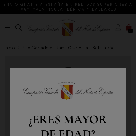
ENVÍO GRATIS A ESPAÑA EN PEDIDOS SUPERIORES A
49€* (*PENÍNSULA IBÉRICA Y BALEARES)
0
Inicio
Palo Cortado en Rama Cruz Vieja - Botella 75cl
¿ERES MAYOR
DE EDAD?