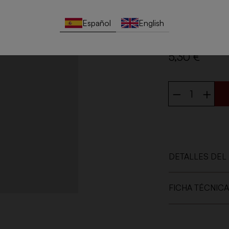
afrutado. En boc
marcado por la ac
Español
English
Es un vino elegan
5,30 €
DETALLES DEL
FICHA TÉCNICA