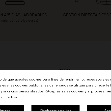
EN 4/5 DÍAS LABORABLES
GESTIÓN DIRECTA DESD
nsula Ibérica y Baleares)
ENVÍO
AVISO LEGAL
 pide que aceptes cookies para fines de rendimiento, redes sociales 
les y las cookies publicitarias de terceros se utilizan para ofrecerte
TÉRMINOS Y CONDICIONES
COMPRA
 y anuncios personalizados. ¿Aceptas estas cookies y el procesamie
volucrados?
POLITICA DE COOKIES
MILIA
POLÍTICA DE PRIVACIDAD
igurar
Rechazar cookies
Ace