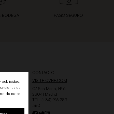
E BODEGA
PAGO SEGURO
CONTACTO
VISITE CVNE.COM
y publicidad.
 funciones de
 DE
C/ San Mario, Nº 6
nto de datos
28041 Madrid
TEL: (+34) 916 289
380
ptar