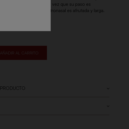
a su entrada es suave a la vez que su paso es
idez típica del vino, la retronasal es afrutada y larga.
te, fino y a la vez alegre.
AÑADIR AL CARRITO
 PRODUCTO