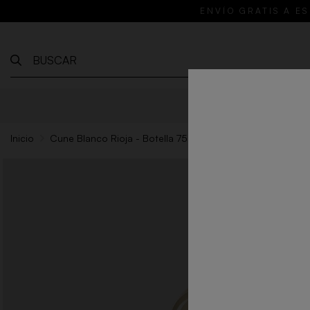
ENVÍO GRATIS A ES
VINOS
RE
Inicio
Cune Blanco Rioja - Botella 75cl