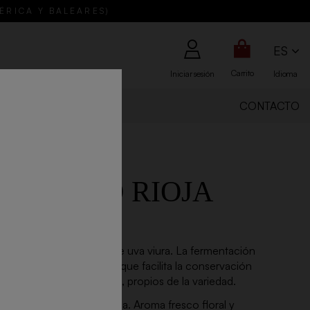
BÉRICA Y BALEARES)
ES
Carrito
Iniciar sesión
Idioma
IENES SOMOS
CONTACTO
 BLANCO RIOJA
75cl - 2025
a partir de la variedad de uva viura. La fermentación
emperatura controlada, lo que facilita la conservación
marios, frutales y florales, propios de la variedad.
lido con tonalidad verdosa. Aroma fresco floral y