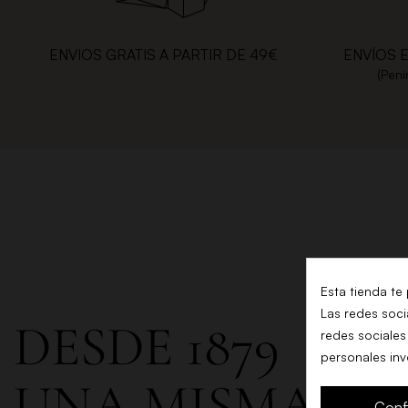
ENVIOS GRATIS A PARTIR DE 49€
ENVÍOS 
(Pení
Esta tienda te
Las redes socia
DESDE 1879
redes sociales
personales in
UNA MISMA FA
Conf