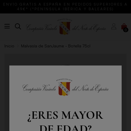
ENVÍO GRATIS A ESPAÑA EN PEDIDOS SUPERIORES A
49€* (*PENÍNSULA IBÉRICA Y BALEARES)
0
Inicio
Malvasía de SanJaume - Botella 75cl
¿ERES MAYOR
DE EDAD?